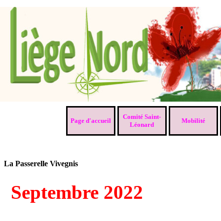
Aller au contenu
Comité Saint-
Page d'accueil
Mobilité
▼
Léonard
La Passerelle Vivegnis
Septembre 2022