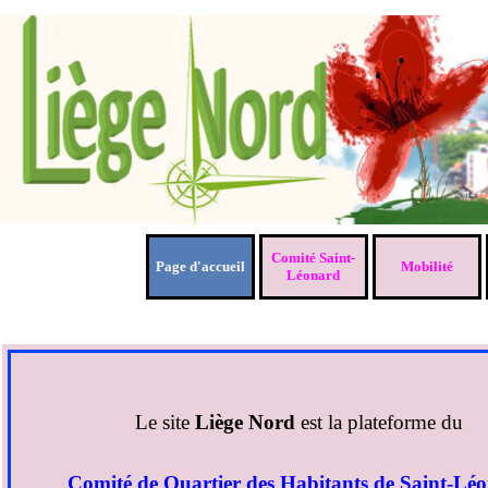
Aller au contenu
Comité Saint-
Page d'accueil
Mobilité
▼
Léonard
Le site
Liège Nord
est la plateforme du
Comité de Quartier des Habitants de Saint-Lé